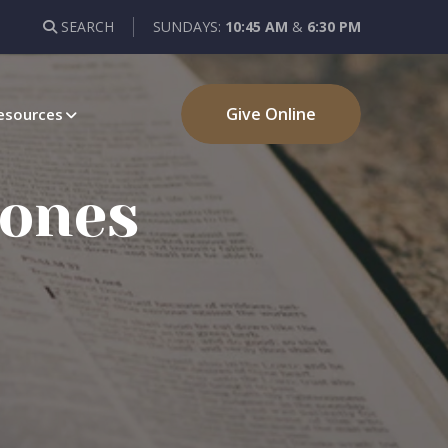
SEARCH
SUNDAYS:
10:45 AM
&
6:30 PM
Give Online
esources
mones