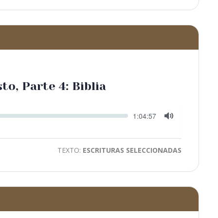
to, Parte 4: Biblia
Seek
Current
1:04:57
time
Toggle
Mute
TEXTO:
ESCRITURAS SELECCIONADAS