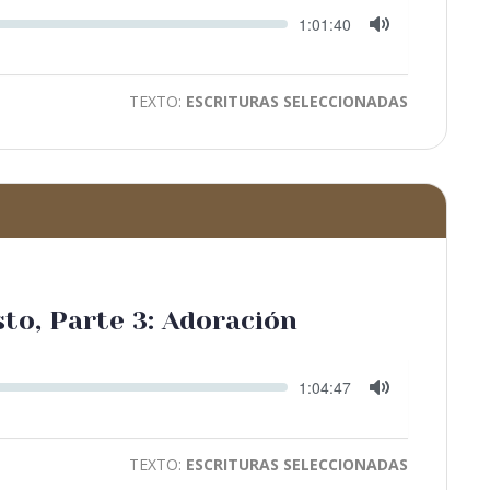
Seek
Current
1:01:40
time
Toggle
Mute
TEXTO:
ESCRITURAS SELECCIONADAS
sto, Parte 3: Adoración
Seek
Current
1:04:47
time
Toggle
Mute
TEXTO:
ESCRITURAS SELECCIONADAS