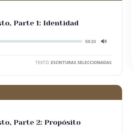
to, Parte 1: Identidad
Seek
Current
59:20
time
Toggle
Mute
TEXTO:
ESCRITURAS SELECCIONADAS
sto, Parte 2: Propósito