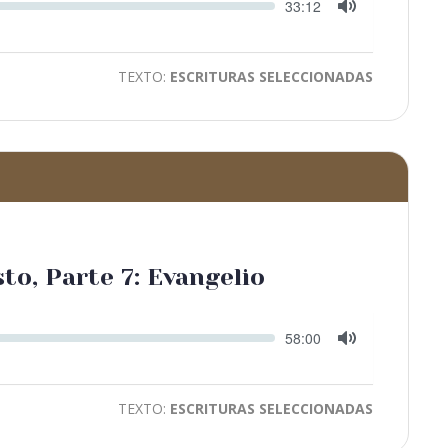
Seek
Current
33:12
time
Toggle
Mute
TEXTO:
ESCRITURAS SELECCIONADAS
sto, Parte 7: Evangelio
Seek
Current
58:00
time
Toggle
Mute
TEXTO:
ESCRITURAS SELECCIONADAS