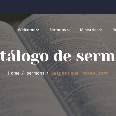
Welcome
Sermons
Ministries
R
atálogo de ser
Home
sermons
La Iglesia que Honra a Cristo