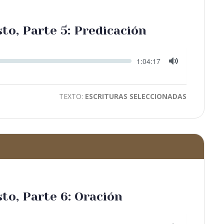
sto, Parte 5: Predicación
Seek
Current
1:04:17
time
Toggle
Mute
TEXTO:
ESCRITURAS SELECCIONADAS
sto, Parte 6: Oración